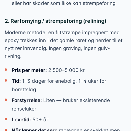
eller har skader som ikke kan strømpeforing
2. Rørfornying / strømpeforing (relining)
Moderne metode: en filtstrømpe impregnert med
epoxy trekkes inn i det gamle røret og herder til et
nytt rør innvendig. Ingen graving, ingen gulv-
rivning.
Pris per meter:
2 500–5 000 kr
Tid:
1–3 dager for enebolig, 1–4 uker for
borettslag
Forstyrrelse:
Liten — bruker eksisterende
renseluker
Levetid:
50+ år
Når lønner det seg:
rørveggen er svekket men