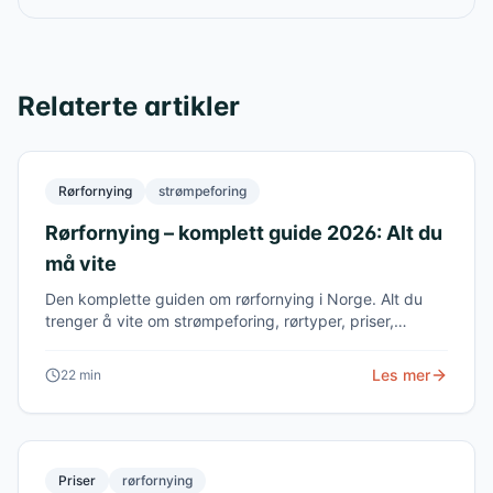
Relaterte artikler
Rørfornying
strømpeforing
Rørfornying – komplett guide 2026: Alt du
må vite
Den komplette guiden om rørfornying i Norge. Alt du
trenger å vite om strømpeforing, rørtyper, priser,
borettslag, boligkjøp og kommunale pålegg – faglig,
nøytralt og oppdatert for 2026.
Les mer
22
min
Priser
rørfornying