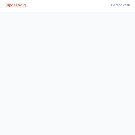
Bestill tømming
Ring oss
Tilpass valg
Personvern
Profesjonelle avløpstjenester med fastpris. Tilgjengelig 24/7 i
Oslo, Akershus og Bergen.
90162400