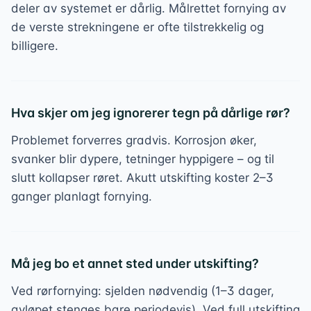
deler av systemet er dårlig. Målrettet fornying av
de verste strekningene er ofte tilstrekkelig og
billigere.
Hva skjer om jeg ignorerer tegn på dårlige rør?
Problemet forverres gradvis. Korrosjon øker,
svanker blir dypere, tetninger hyppigere – og til
slutt kollapser røret. Akutt utskifting koster 2–3
ganger planlagt fornying.
Må jeg bo et annet sted under utskifting?
Ved rørfornying: sjelden nødvendig (1–3 dager,
avløpet stenges bare periodevis). Ved full utskifting