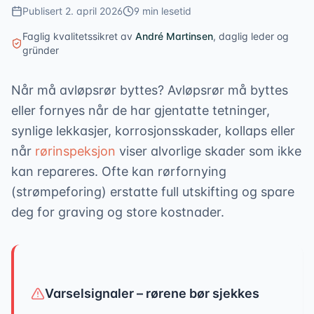
Publisert
2. april 2026
9
min lesetid
Faglig kvalitetssikret av
André Martinsen
,
daglig leder og
gründer
Når må avløpsrør byttes? Avløpsrør må byttes
eller fornyes når de har gjentatte tetninger,
synlige lekkasjer, korrosjonsskader, kollaps eller
når
rørinspeksjon
viser alvorlige skader som ikke
kan repareres. Ofte kan rørfornying
(strømpeforing) erstatte full utskifting og spare
deg for graving og store kostnader.
Varselsignaler – rørene bør sjekkes