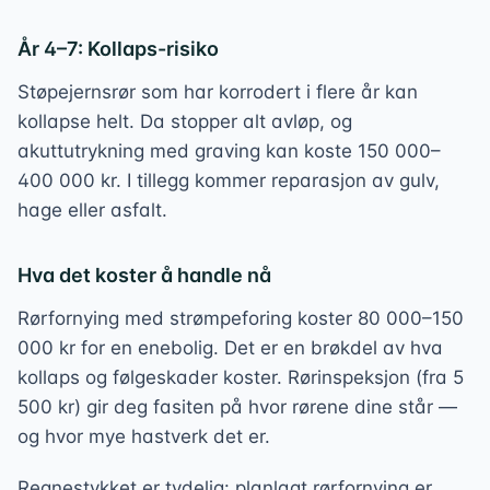
År 4–7: Kollaps-risiko
Støpejernsrør som har korrodert i flere år kan
kollapse helt. Da stopper alt avløp, og
akuttutrykning med graving kan koste 150 000–
400 000 kr. I tillegg kommer reparasjon av gulv,
hage eller asfalt.
Hva det koster å handle nå
Rørfornying med strømpeforing koster 80 000–150
000 kr for en enebolig. Det er en brøkdel av hva
kollaps og følgeskader koster. Rørinspeksjon (fra 5
500 kr) gir deg fasiten på hvor rørene dine står —
og hvor mye hastverk det er.
Regnestykket er tydelig: planlagt rørfornying er