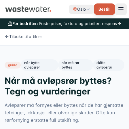
Oslo
Bestill
For bedrifter:
Faste priser, faktura og prioritert respons
Tilbake til artikler
når bytte
når må rør
skifte
guide
avløpsrør
byttes
avløpsrør
Når må avløpsrør byttes?
Tegn og vurderinger
Avløpsrør må fornyes eller byttes når de har gjentatte
tetninger, lekkasjer eller alvorlige skader. Ofte kan
rørfornying erstatte full utskifting.