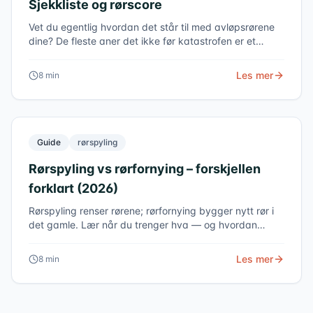
Sjekkliste og rørscore
Vet du egentlig hvordan det står til med avløpsrørene
dine? De fleste aner det ikke før katastrofen er et
faktum. Bruk vår sjekkliste og finn ut om rørene dine
trenger oppmerksomhet.
Les mer
8
min
Guide
rørspyling
Rørspyling vs rørfornying – forskjellen
forklart (2026)
Rørspyling renser rørene; rørfornying bygger nytt rør i
det gamle. Lær når du trenger hva — og hvordan
kombinasjonen sparer deg for penger på sikt.
Les mer
8
min