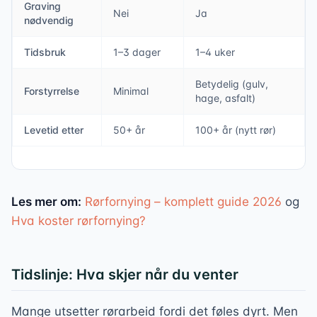
Graving
Nei
Ja
nødvendig
Tidsbruk
1–3 dager
1–4 uker
Betydelig (gulv,
Forstyrrelse
Minimal
hage, asfalt)
Levetid etter
50+ år
100+ år (nytt rør)
Les mer om:
Rørfornying – komplett guide 2026
og
Hva koster rørfornying?
Tidslinje: Hva skjer når du venter
Mange utsetter rørarbeid fordi det føles dyrt. Men