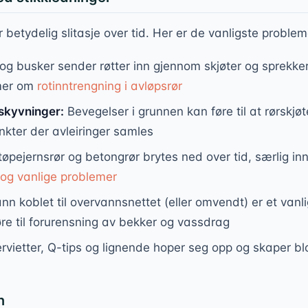
r betydelig slitasje over tid. Her er de vanligste problem
og busker sender røtter inn gjennom skjøter og sprekker
mer om
rotinntrengning i avløpsrør
skyvninger:
Bevegelser i grunnen kan føre til at rørskjø
nkter der avleiringer samles
øpejernsrør og betongrør brytes ned over tid, særlig i
d og vanlige problemer
n koblet til overvannsnettet (eller omvendt) er et vanli
e til forurensning av bekker og vassdrag
ervietter, Q-tips og lignende hoper seg opp og skaper bl
n