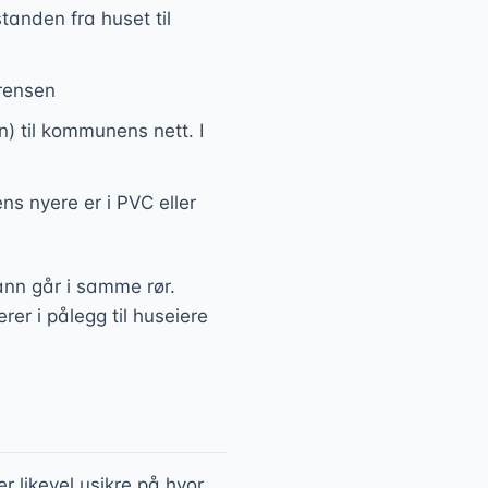
tanden fra huset til
grensen
n) til kommunens nett. I
ens nyere er i PVC eller
nn går i samme rør.
er i pålegg til huseiere
 likevel usikre på hvor