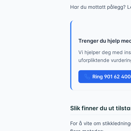
Har du mottatt pålegg? 
Trenger du hjelp me
Vi hjelper deg med ins
uforpliktende vurderin
Ring 901 62 400
Slik finner du ut tils
For å vite om stikklednin