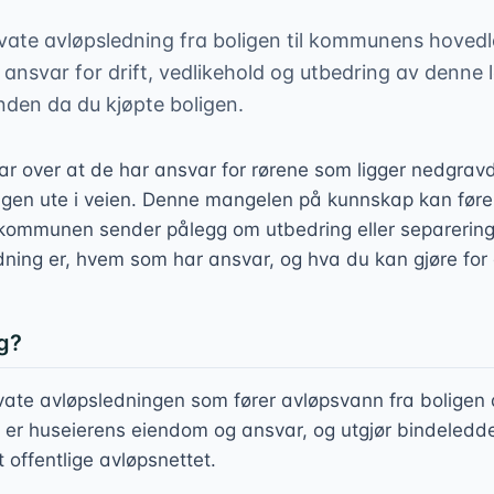
ivate avløpsledning fra boligen til kommunens hoved
 ansvar for drift, vedlikehold og utbedring av denne
anden da du kjøpte boligen.
ar over at de har ansvar for rørene som ligger nedgrav
en ute i veien. Denne mangelen på kunnskap kan føre 
 kommunen sender pålegg om utbedring eller separering.
ledning er, hvem som har ansvar, og hva du kan gjøre for
ng?
ivate avløpsledningen som fører avløpsvann fra boligen
n er huseierens eiendom og ansvar, og utgjør bindeledd
 offentlige avløpsnettet.