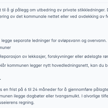
l å gi pålegg om utbedring av private stikkledninger. De
ring av det kommunale nettet eller ved avdekking av fe
legge separate ledninger for avløpsvann og overvann. D
mmuner
eparasjon av lekkasjer, forskyvninger eller ødelagte rø
år kommunen legger nytt hovedledningsnett, kan du bli 
r
 en frist på 6 til 24 måneder for å gjennomføre pålagte 
unen ilegge dagbøter eller tvangsmulkt. I alvorlige til
useierens regning.