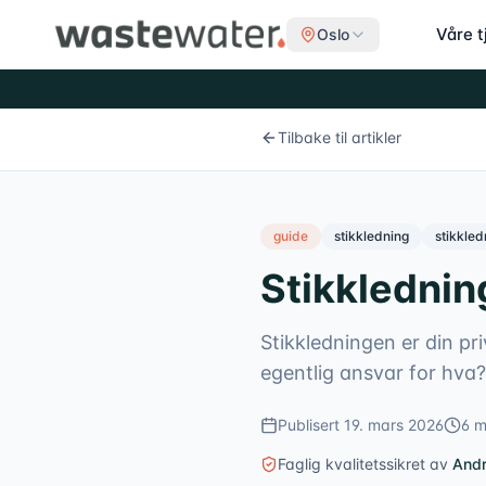
Våre t
Oslo
Tilbake til artikler
guide
stikkledning
stikkle
Stikklednin
Stikkledningen er din p
egentlig ansvar for hva?
Publisert
19. mars 2026
6
mi
Faglig kvalitetssikret av
Andr