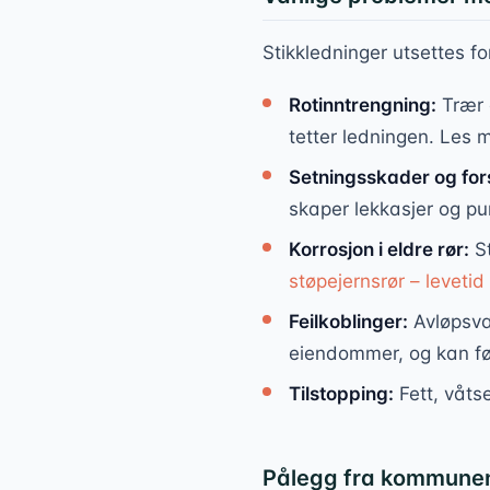
Stikkledninger utsettes fo
Rotinntrengning:
Trær 
tetter ledningen. Les 
Setningsskader og for
skaper lekkasjer og pu
Korrosjon i eldre rør:
St
støpejernsrør – leveti
Feilkoblinger:
Avløpsvan
eiendommer, og kan før
Tilstopping:
Fett, våts
Pålegg fra kommune