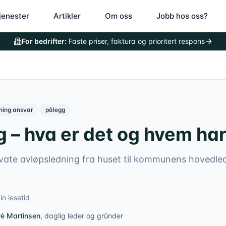
jenester
Artikler
Om oss
Jobb hos oss?
For bedrifter:
Faste priser, faktura og prioritert respons
dning ansvar
pålegg
g – hva er det og hvem ha
rivate avløpsledning fra huset til kommunens hovedl
n lesetid
é Martinsen
,
daglig leder og gründer