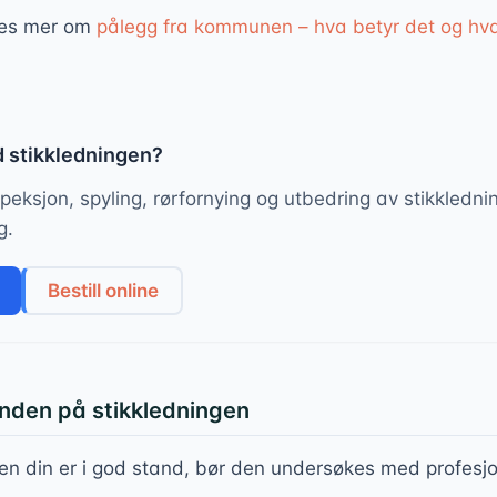
Les mer om
pålegg fra kommunen – hva betyr det og hv
d stikkledningen?
peksjon, spyling, rørfornying og utbedring av stikkledni
g.
Bestill online
tanden på stikkledningen
gen din er i god stand, bør den undersøkes med profesjon