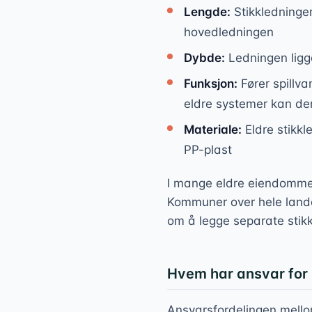
Lengde:
Stikkledninger
hovedledningen
Dybde:
Ledningen ligge
Funksjon:
Fører spillva
eldre systemer kan de
Materiale:
Eldre stikkle
PP-plast
I mange eldre eiendommer
Kommuner over hele landet
om å legge separate stikk
Hvem har ansvar for
Ansvarsfordelingen mello