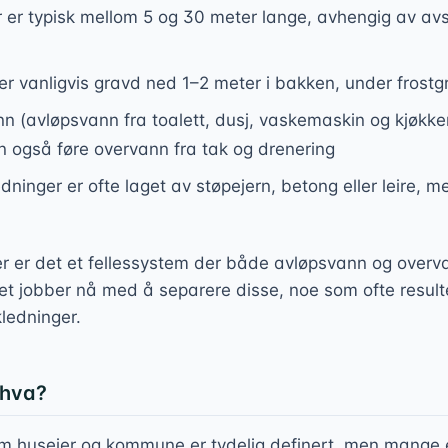
 er typisk mellom 5 og 30 meter lange, avhengig av avs
r vanligvis gravd ned 1–2 meter i bakken, under frost
nn (avløpsvann fra toalett, dusj, vaskemaskin og kjøkke
n også føre overvann fra tak og drenering
dninger er ofte laget av støpejern, betong eller leire, m
 er det et fellessystem der både avløpsvann og overva
 jobber nå med å separere disse, noe som ofte resulter
ledninger.
 hva?
m huseier og kommune er tydelig definert, men mange er