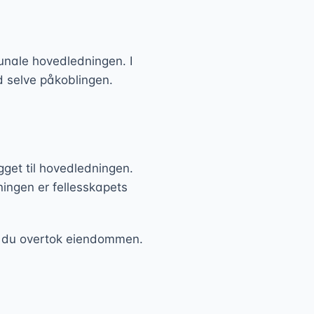
unale hovedledningen. I
 selve påkoblingen.
ygget til hovedledningen.
ningen er fellesskapets
.
da du overtok eiendommen.