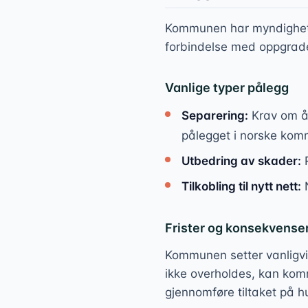
Kommunen har myndighet ti
forbindelse med oppgrade
Vanlige typer pålegg
Separering:
Krav om å 
pålegget i norske ko
Utbedring av skader:
R
Tilkobling til nytt nett:
N
Frister og konsekvense
Kommunen setter vanligvis
ikke overholdes, kan komm
gjennomføre tiltaket på h