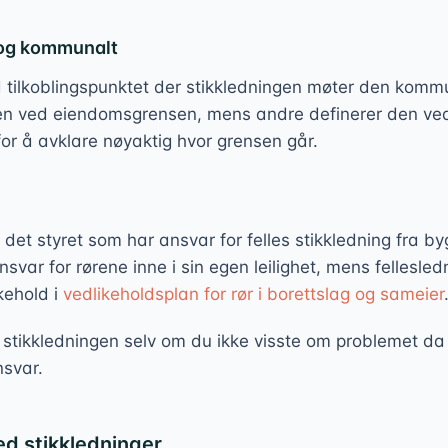
 og kommunalt
d tilkoblingspunktet der stikkledningen møter den komm
n ved eiendomsgrensen, mens andre definerer den ved
r å avklare nøyaktig hvor grensen går.
 det styret som har ansvar for felles stikkledning fra b
var for rørene inne i sin egen leilighet, mens fellesled
ehold i
vedlikeholdsplan for rør i borettslag og sameier
r stikkledningen selv om du ikke visste om problemet 
nsvar.
d stikkledninger