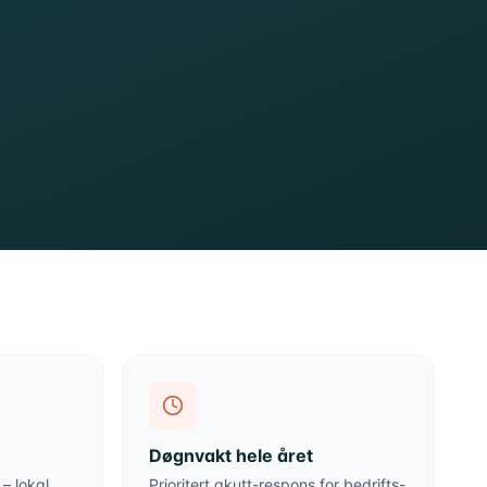
Døgnvakt hele året
– lokal
Prioritert akutt-respons for bedrifts-