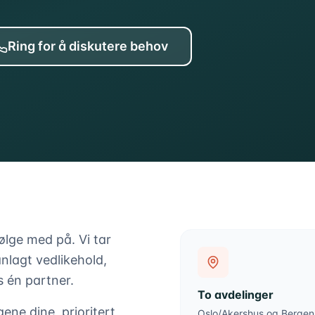
Ring for å diskutere behov
ølge med på. Vi tar
nlagt vedlikehold,
 én partner.
To avdelinger
ne dine, prioritert
Oslo/Akershus og Bergen 