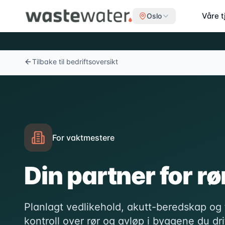
Våre t
Oslo
Tilbake til bedriftsoversikt
For vaktmestere
Din partner for r
Planlagt vedlikehold, akutt-beredskap og f
kontroll over rør og avløp i byggene du dri