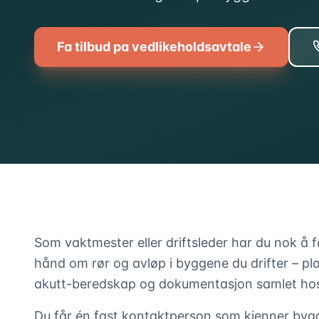
Fa tilbud pa vedlikeholdsavtale
Som vaktmester eller driftsleder har du nok å f
hånd om rør og avløp i byggene du drifter – pla
akutt-beredskap og dokumentasjon samlet hos
Du får én fast kontaktperson som kjenner bygge