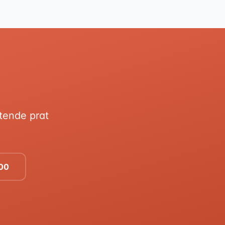
ktende prat
 00