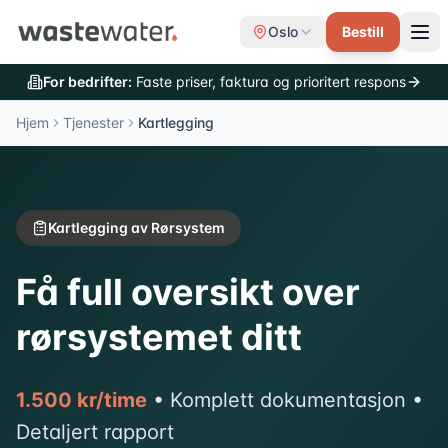
Oslo
Bestill
For bedrifter:
Faste priser, faktura og prioritert respons
Hjem
Tjenester
Kartlegging
Kartlegging av Rørsystem
Få full oversikt over
rørsystemet ditt
1.500 kr/time
• Komplett dokumentasjon •
Detaljert rapport