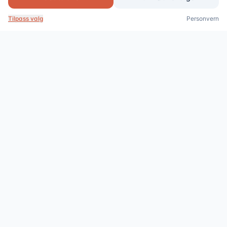
Bestill kartlegging
Ring oss
Tilpass valg
Personvern
Profesjonelle avløpstjenester med fastpris. Tilgjengelig 24/7 i
Oslo, Akershus og Bergen.