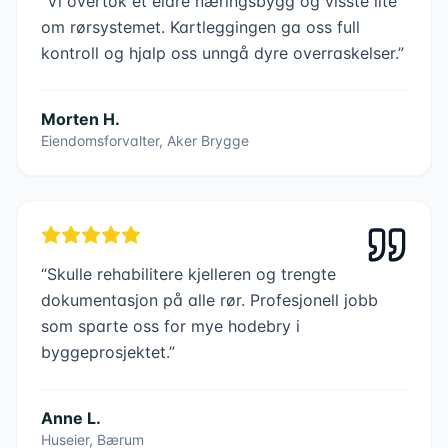
“
Vi overtok et eldre næringsbygg og visste lite
om rørsystemet. Kartleggingen ga oss full
kontroll og hjalp oss unngå dyre overraskelser.
”
Morten H.
Eiendomsforvalter, Aker Brygge
“
Skulle rehabilitere kjelleren og trengte
dokumentasjon på alle rør. Profesjonell jobb
som sparte oss for mye hodebry i
byggeprosjektet.
”
Anne L.
Huseier, Bærum